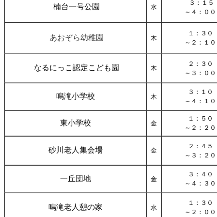
３：１５
楠台一号公園
水
～４：００
１：３０
あおぞら幼稚園
木
～２：１０
２：３０
なるにっこ認定こども園
木
～３：００
３：１０
鳴滝小学校
木
～４：１０
１：５０
東小学校
金
～２：２０
２：４５
砂川老人集会場
金
～３：２０
３：４０
一丘団地
金
～４：３０
１：３０
鳴滝老人憩の家
水
～２：００