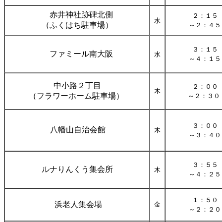
赤井神社跡碑北側
２：１５
水
（ふくはち駐車場）
～２：４５
３：１５
ファミール南大阪
水
～４：１５
中小路２丁目
２：００
木
（フラワーホーム駐車場）
～２：３０
３：００
八幡山自治会館
木
～３：４０
３：５５
ルナりんくう集会所
木
～４：２５
１：５０
浜老人集会場
金
～２：２０