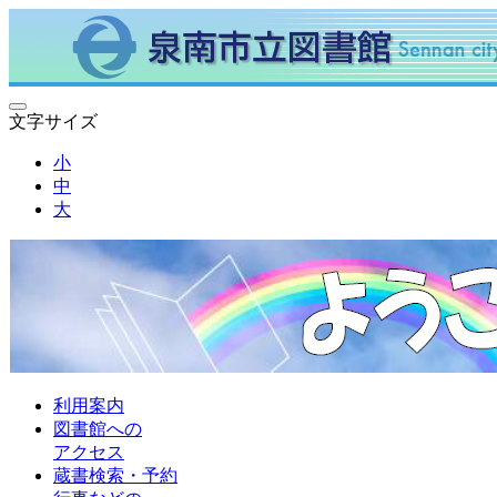
文字サイズ
小
中
大
利用案内
図書館への
アクセス
蔵書検索・予約