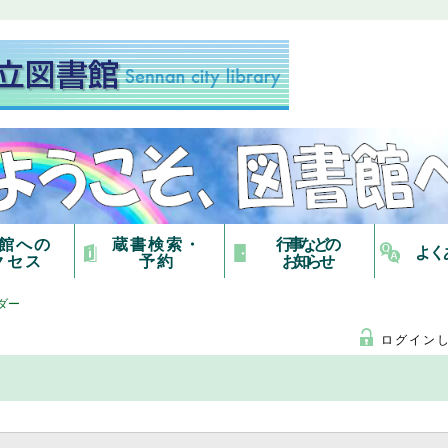
館への
蔵書検索・
行事などの
よく
クセス
予約
お知らせ
ダー
ログイン