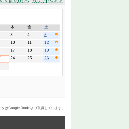
＜＜前の月へ
次の月へ＞＞
木
金
土
3
4
5
10
11
12
17
18
19
24
25
26
はGoogle Booksより取得しています。