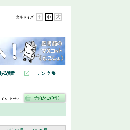
大
小
中
文字サイズ
ある質問
リンク集
していません