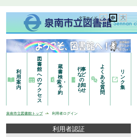
大
小
中
文字サイズ
図
書
蔵
よ
館
行事
利
書
く
リ
へ
など
用
検
あ
ン
の
の
案
索・
る
ク
ア
お知
内
予
質
集
ク
らせ
約
問
セ
ス
泉南市立図書館トップ
利用者ログイン
利用者認証