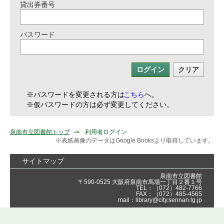
貸出券番号
パスワード
※パスワードを変更される方は
こちら
へ。
※仮パスワードの方は必ず変更してください。
泉南市立図書館トップ
利用者ログイン
※表紙画像のデータはGoogle Booksより取得しています。
サイトマップ
泉南市立図書館
〒590-0525 大阪府泉南市馬場一丁目２番１号
TEL：（072）482-7766
FAX：（072）485-4565
mail：library@city.sennan.lg.jp