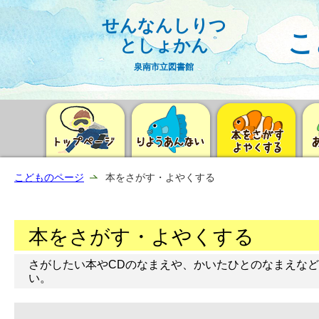
せんなんしりつ
こ
としょかん
泉南市立図書館
こどものページ
本をさがす・よやくする
本をさがす・よやくする
さがしたい本やCDのなまえや、かいたひとのなまえなど
い。