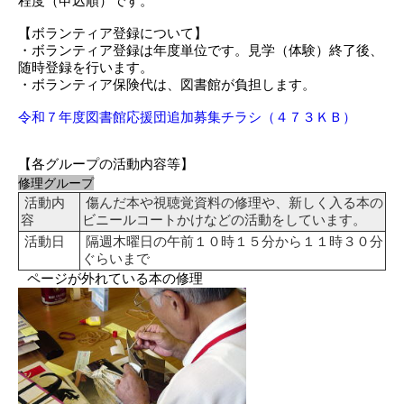
程度（申込順）です。
【ボランティア登録について】
・ボランティア登録は年度単位です。見学（体験）終了後、
随時登録を行います。
・ボランティア保険代は、図書館が負担します。
令和７年度図書館応援団追加募集チラシ（４７３ＫＢ）
【各グループの活動内容等】
修理グループ
活動内
傷んだ本や視聴覚資料の修理や、新しく入る本の
容
ビニールコートかけなどの活動をしています。
活動日
隔週木曜日の午前１０時１５分から１１時３０分
ぐらいまで
ページが外れている本の修理