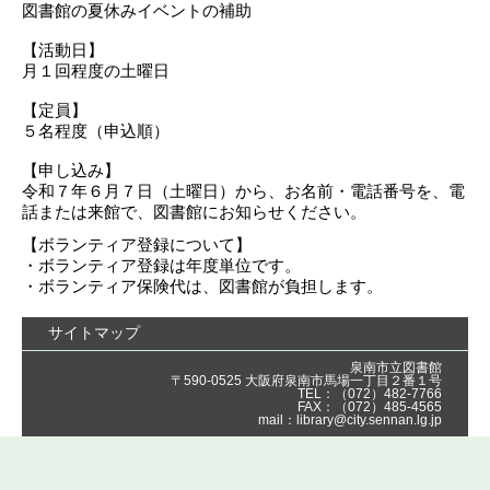
図書館の夏休みイベントの補助
【活動日】
月１回程度の土曜日
【定員】
５名程度（申込順）
【申し込み】
令和７年６月７日（土曜日）から、お名前・電話番号を、電
話または来館で、図書館にお知らせください。
【ボランティア登録について】
・ボランティア登録は年度単位です。
・ボランティア保険代は、図書館が負担します。
サイトマップ
泉南市立図書館
〒590-0525 大阪府泉南市馬場一丁目２番１号
TEL：（072）482-7766
FAX：（072）485-4565
mail：library@city.sennan.lg.jp