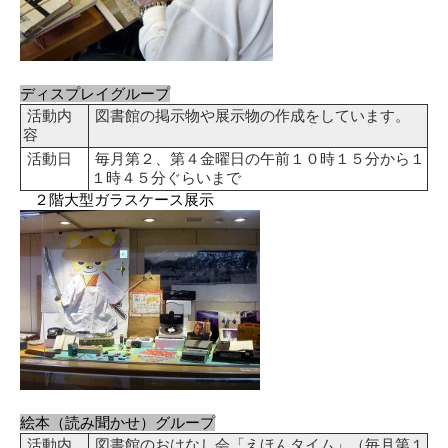
ディスプレイグループ
活動内
図書館の掲示物や展示物の作成をしています。
容
活動日
毎月第２、第４金曜日の午前１０時１５分から１
１時４５分ぐらいまで
２階大型ガラスケース展示
絵本（読み聞かせ）グループ
活動内
図書館のおはなし会「えほんタイム」（毎月第１